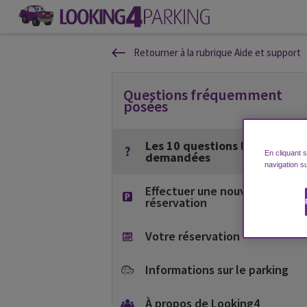
Retourner à la rubrique Aide et support
Questions fréquemment
posées
Les 10 questions les plus
En cliquant 
demandées
navigation su
Effectuer une nouvelle
réservation
Votre réservation
Informations sur le parking
À propos de Looking4