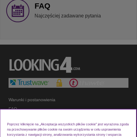
FAQ
Najczęściej zadawane pytania
Warunki i postanowienia
FAQ
Pomoc i wsparcie
Poprzez kliknięcie na „Akceptacja wszystkich plików cookie” jest wyrażona zgoda
Polityka prywatności
na przechowywanie plików cookie na swoim urządzeniu w celu usprawnienia
korzystania z nawigacji strony, analizowania wykorzystania strony i wsparcia
Cookie Policy