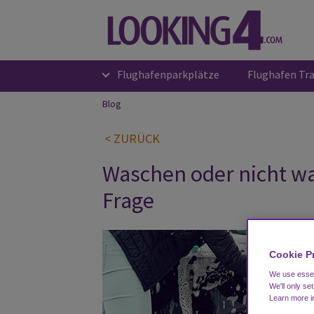
Flughafenparkplätze
Flughafen Tr
Blog
< ZURÜCK
Waschen oder nicht wa
Frage
Cookie P
We use essent
We'll only se
Learn more 