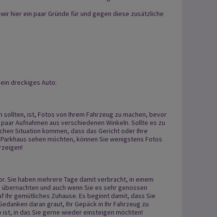
ir hier ein paar Gründe für und gegen diese zusätzliche
 ein dreckiges Auto:
un sollten, ist, Fotos von Ihrem Fahrzeug zu machen, bevor
n paar Aufnahmen aus verschiedenen Winkeln. Sollte es zu
chen Situation kommen, dass das Gericht oder Ihre
 Parkhaus sehen möchten, können Sie wenigstens Fotos
rzeigen!
or. Sie haben mehrere Tage damit verbracht, in einem
 übernachten und auch wenn Sie es sehr genossen
f Ihr gemütliches Zuhause. Es beginnt damit, dass Sie
Gedanken daran graut, Ihr Gepäck in Ihr Fahrzeug zu
o ist, in das Sie gerne wieder einsteigen möchten!