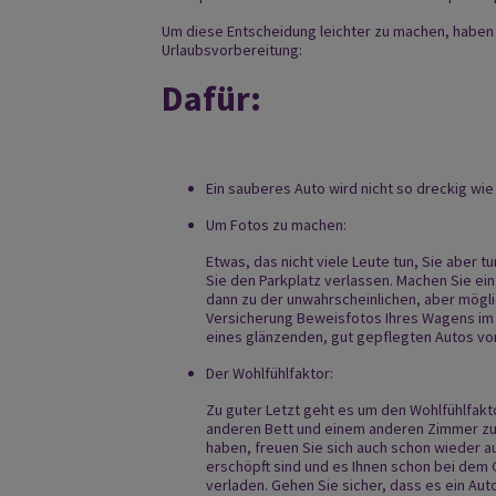
Um diese Entscheidung leichter zu machen, haben w
Urlaubsvorbereitung:
Dafür:
Ein sauberes Auto wird nicht so dreckig wie
Um Fotos zu machen:
Etwas, das nicht viele Leute tun, Sie aber t
Sie den Parkplatz verlassen. Machen Sie ei
dann zu der unwahrscheinlichen, aber mögli
Versicherung Beweisfotos Ihres Wagens im
eines glänzenden, gut gepflegten Autos vo
Der Wohlfühlfaktor:
Zu guter Letzt geht es um den Wohlfühlfakt
anderen Bett und einem anderen Zimmer zu
haben, freuen Sie sich auch schon wieder au
erschöpft sind und es Ihnen schon bei dem 
verladen. Gehen Sie sicher, dass es ein Aut