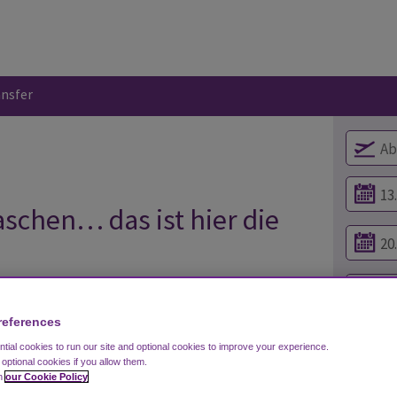
ansfer
schen… das ist hier die
references
ial cookies to run our site and optional cookies to improve your experience.
t optional cookies if you allow them.
in
our Cookie Policy