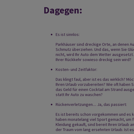
Dagegen:
Es ist sinnlos:
Parkhäuser sind dreckige Orte, an denen Au
Schmutz überziehen. Und das, wenn Sie Gl
nicht, wird Ihr Auto dem Wetter ausgesetzt. 
Ihrer Rückkehr sowieso dreckig sein wird?
Kosten- und Zeitfaktor:
Das klingt faul, aber ist es das wirklich? Mö
Ihren Urlaub vorzubereiten? Wie oft haben S
das Geld für einen Cocktail am Strand aus
statt Ihr Auto zu waschen?
Rückenverletzungen.... Ja, das passiert:
Es ist bereits schon vorgekommen und es kön
haben monatelang viel Sport gemacht, um f
Kleidung gekauft, sind bereit Ihren Urlaub a
der Traum vom lang ersehnten Urlaub. Ist es