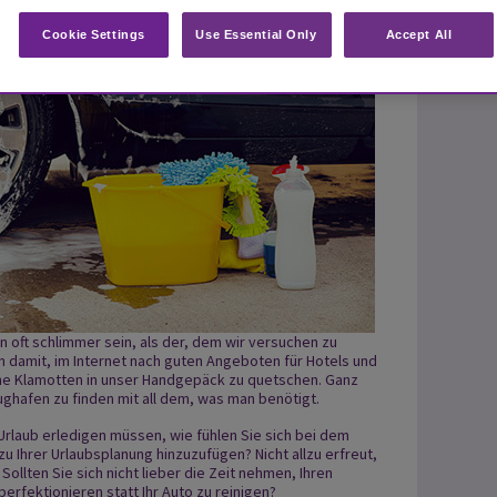
Cookie Settings
Use Essential Only
Accept All
n oft schlimmer sein, als der, dem wir versuchen zu
n damit, im Internet nach guten Angeboten für Hotels und
he Klamotten in unser Handgepäck zu quetschen. Ganz
hafen zu finden mit all dem, was man benötigt.
m Urlaub erledigen müssen, wie fühlen Sie sich bei dem
u Ihrer Urlaubsplanung hinzuzufügen? Nicht allzu erfreut,
Sollten Sie sich nicht lieber die Zeit nehmen, Ihren
erfektionieren statt Ihr Auto zu reinigen?