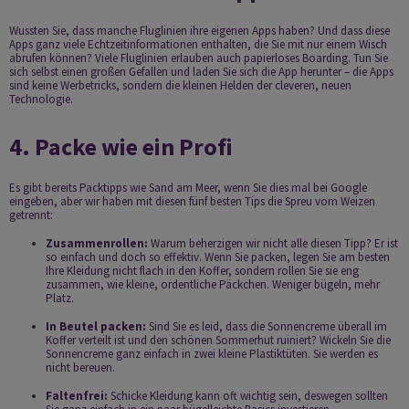
Wussten Sie, dass manche Fluglinien ihre eigenen Apps haben? Und dass diese
Apps ganz viele Echtzeitinformationen enthalten, die Sie mit nur einem Wisch
abrufen können? Viele Fluglinien erlauben auch papierloses Boarding. Tun Sie
sich selbst einen großen Gefallen und laden Sie sich die App herunter – die Apps
sind keine Werbetricks, sondern die kleinen Helden der cleveren, neuen
Technologie.
4. Packe wie ein Profi
Es gibt bereits Packtipps wie Sand am Meer, wenn Sie dies mal bei Google
eingeben, aber wir haben mit diesen fünf besten Tips die Spreu vom Weizen
getrennt:
Zusammenrollen:
Warum beherzigen wir nicht alle diesen Tipp? Er ist
so einfach und doch so effektiv. Wenn Sie packen, legen Sie am besten
Ihre Kleidung nicht flach in den Koffer, sondern rollen Sie sie eng
zusammen, wie kleine, ordentliche Päckchen. Weniger bügeln, mehr
Platz.
In Beutel packen:
Sind Sie es leid, dass die Sonnencreme überall im
Koffer verteilt ist und den schönen Sommerhut ruiniert? Wickeln Sie die
Sonnencreme ganz einfach in zwei kleine Plastiktüten. Sie werden es
nicht bereuen.
Faltenfrei:
Schicke Kleidung kann oft wichtig sein, deswegen sollten