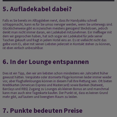
5. Aufladekabel dabei?
Falls es Sie bereits im Alltagsleben nervt, dass Ihr Handyakku schnell
schlappmacht, kann es für Sie umso nerviger werden, wenn Sie unterwegs sind.
Glücklicherweise gibt es inzwischen meistens genügend Steckdosen, jedoch
denkt man nicht immer daran, ein Ladekabel mitzunehmen. Ein Vielflieger mit
dem wir gesprochen haben, hat sich sogar ein Ladekabel für jede seiner
Taschen gekauft und fragt in jedem Hotel eins an. Es ist vielleicht nicht das
gelbe vom Ei, aber mit seinen Liebsten jederzeit in Kontakt stehen zu können,
ist eben einfach unbezahlbar.
6. In der Lounge entspannen
Dies ist ein Tipp, den wir am liebsten schon mindestens ein Jahrzehnt früher
gewusst hätten. Verspätete oder stornierte Flüge kommen leider immer wieder
vor, aber Flughafenlounges können in diesem Fall Ihre Rettung sein. Oft bieten
Kreditkarten (American Express und Mastercard) sowie Banken (Natwest,
Barclays und RBS) Zugang zu Lounges als kleinen Bonus an und manchmal
kann man auch eine Tageskarte kaufen. Der Punkt ist, dass es keinen Grund
mehr gibt, auf lautem und beengtem Raum zu leiden.
7. Punkte bedeuten Preise