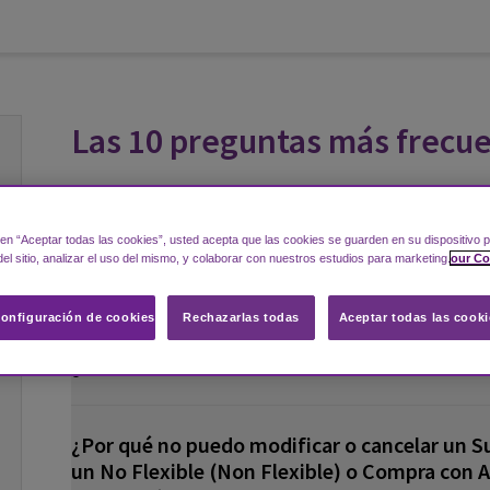
Las 10 preguntas más frecu
No encuentro el correo de confirmación. ¿Qu
c en “Aceptar todas las cookies”, usted acepta que las cookies se guarden en su dispositivo p
recibiré el correo de confirmación? ¿Cómo ree
el sitio, analizar el uso del mismo, y colaborar con nuestros estudios para marketing.
our Co
confirmación?
onfiguración de cookies
Rechazarlas todas
Aceptar todas las cooki
¿Cómo modifico la reserva?
¿Por qué no puedo modificar o cancelar un S
un No Flexible (Non Flexible) o Compra con 