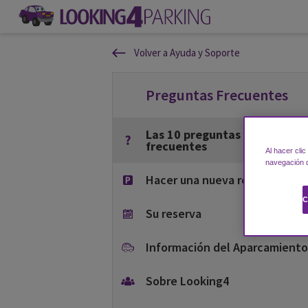
Volver a Ayuda y Soporte
Preguntas Frecuentes
Las 10 preguntas más
frecuentes
Al hacer cli
navegación d
Hacer una nueva reserva
C
Su reserva
Información del Aparcamiento
Sobre Looking4