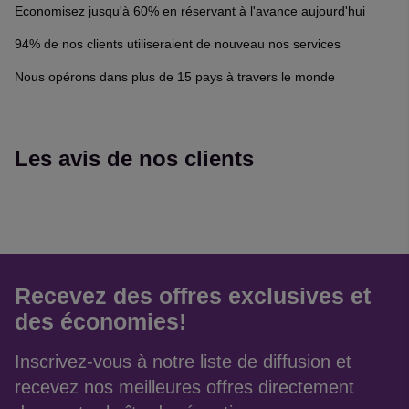
Economisez jusqu'à 60% en réservant à l'avance aujourd'hui
94% de nos clients utiliseraient de nouveau nos services
Nous opérons dans plus de 15 pays à travers le monde
Les avis de nos clients
Reviews collected and hosted by Feefo, an independent revi
4.7
/
5
(
35864
reviews)
Rating: 4 / 5
Bon plan, bonne expérience
Recevez des offres exclusives et
L'entrée du P4 est bien indiquée. Il est tres vaste. Pour accé
Trusted Customer
·
07 Aug 2026
des économies!
Rating: 4 / 5
Remise intéressante
Inscrivez-vous à notre liste de diffusion et
J'ai bénéficié d'une réduction dès la première réservation, j'ai
recevez nos meilleures offres directement
Trusted Customer
·
06 Aug 2026