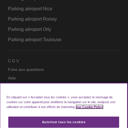
Parking aéroport Nice
Parking aéroport Roissy
Parking aéroport Orly
Parking aéroport Toulouse
C G V
Foire aux questions
Aide
Politique de confidentialité
Politique en matière de cookies
En cliquant sur « Accepter tous les cookies », vous acceptez le stockage de
cookies sur votre appareil pour améliorer la navigation sur le site, analyser son
Espace Membres
utilisation et contribuer à nos efforts de marketing.
our Cookie Policy
Autoriser tous les cookies
Looking4.com fait partie des entreprises de