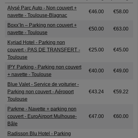
Rating: 4 / 5
Alysé Parc Auto - Non couvert +
Un parking spacieux avec beaucoup de place près du termina
€46.00
€58.00
navette - Toulouse-Blagnac
Christine Demortier
·
04 Aug 2026
Boxx’In – Parking non couvert +
Rating: 4 / 5
€50.00
€63.00
navette - Toulouse
Bien
Trusted Customer
·
04 Aug 2026
Kyriad Hotel - Parking non
Rating: 5 / 5
couvert - PAS DE TRANSFERT -
€25.00
€45.00
Easy to book !
Toulouse
Facile d'accès, securisant et correcte en prix pour une semain
IPY Parking - Parking non couvert
Ludovic Carpentier
·
03 Aug 2026
€40.00
€49.00
+ navette - Toulouse
View all reviews on Feefo
Blue Valet - Service de voiturier -
Parking non couvert - Aéroport
€43.24
€59.22
Toulouse
Parkme - Navette + parking non
couvert - EuroAirport Mulhouse-
€47.00
€60.00
Bâle
Radisson Blu Hotel - Parking