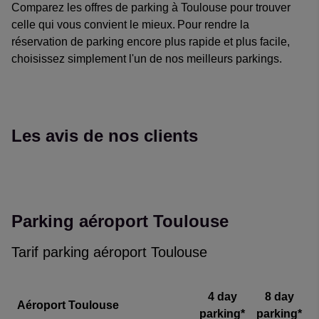
Comparez les offres de parking à Toulouse pour trouver
celle qui vous convient le mieux. Pour rendre la
réservation de parking encore plus rapide et plus facile,
choisissez simplement l'un de nos meilleurs parkings.
Les avis de nos clients
Reviews collected and hosted by Feefo, an independent revi
4.7
/
5
(
35861
reviews)
Rating: 5 / 5
Parking aéroport Toulouse
easy to go to
Trusted Customer
·
06 Aug 2026
Tarif parking aéroport Toulouse
Rating: 4 / 5
Efficace
Aucun souci avec la réservation
4 day
8 day
Aéroport Toulouse
Trusted Customer
·
05 Aug 2026
parking*
parking*