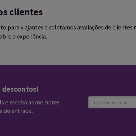
s clientes
para viajantes e coletamos avaliações de clientes re
obre a experiência.
ndependent reviews platform.
e descontos!
ls e receba as melhores
a de entrada.
e acolhedores
OS E RÁPIDO FECHO DO CONTRATO.