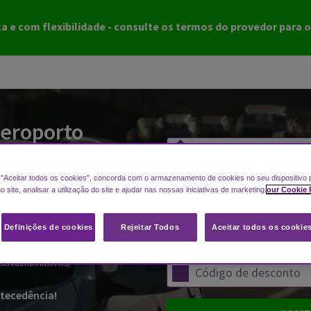
 e com flexibilidade - consulte os termos do provedor para 
eroporto
 aeroportos
 "Aceitar todos os cookies", concorda com o armazenamento de cookies no seu dispositivo 
site, analisar a utilização do site e ajudar nas nossas iniciativas de marketing.
our Cookie 
conomize até
ancelamento.
Definições de cookies
Rejeitar Todos
Aceitar todos os cookie
servas não flexíveis)
tecedência!