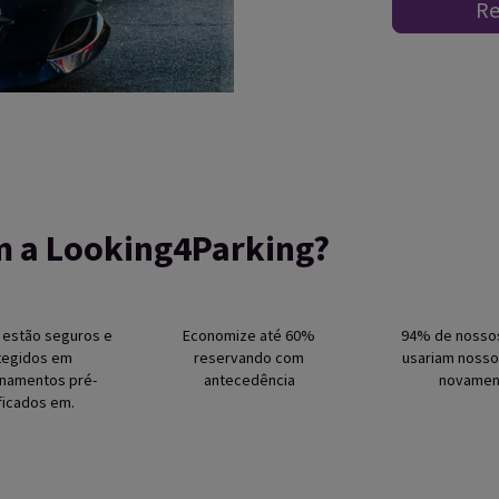
Re
m a Looking4Parking?
 estão seguros e
Economize até 60%
94% de nossos
tegidos em
reservando com
usariam nosso
onamentos pré-
antecedência
novamen
ficados em.