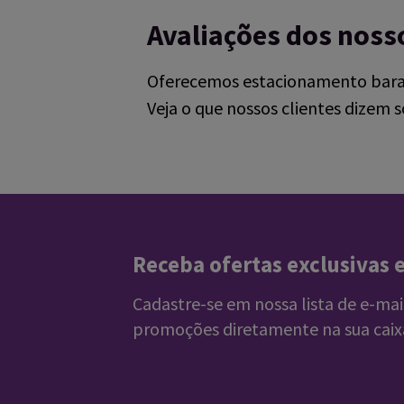
Avaliações dos nosso
Oferecemos estacionamento barato 
Veja o que nossos clientes dizem s
Reviews collected and hosted by Feefo, an i
4.7
/
5
(
11270
reviews)
Rating: 5 / 5
Muito bom e super tranquilo
Trusted Customer
·
05 Aug 2026
Rating: 5 / 5
Receba ofertas exclusivas 
Muito Bom Serviço
Trusted Customer
·
05 Aug 2026
Cadastre-se em nossa lista de e-mai
Rating: 5 / 5
promoções diretamente na sua caix
Bom atendimento, funcionários simpáticos 
Trusted Customer
·
05 Aug 2026
Rating: 5 / 5
BOA DISPOSIÇÃO DOS SERVIÇOS OFERECID