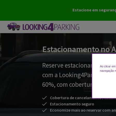
Estacione em segurança
Estacionamento no A
Reserve estacionamento em
Ao clicar em
navegação no 
com a Looking4Parking e e
60%, com cobertura para c
Cobertura de cancelamento
(*exceto re
Estacionamento seguro
Economize mais ao reservar com an