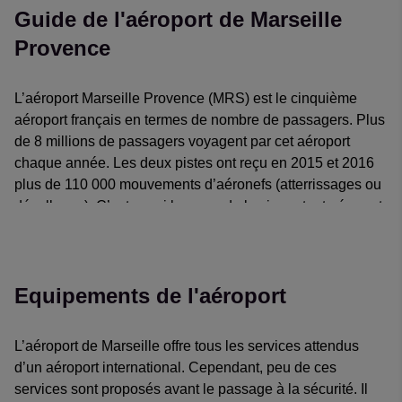
Guide de l'aéroport de Marseille
Provence
L’aéroport Marseille Provence (MRS) est le cinquième
aéroport français en termes de nombre de passagers. Plus
de 8 millions de passagers voyagent par cet aéroport
chaque année. Les deux pistes ont reçu en 2015 et 2016
plus de 110 000 mouvements d’aéronefs (atterrissages ou
décollages). C’est aussi le second plus important aéroport
de France en tonnage de fret transitant par l’aéroport.
Les routes les plus fréquentées sont celles reliant
Marseille à Paris et Munich. Bien que la plupart des vols
Equipements de l'aéroport
depuis Marseille soient à destination de l’Europe,
l’aéroport accueille aussi des vols vers Beyrouth,
L’aéroport de Marseille offre tous les services attendus
Madagascar, La Réunion, le Canada (Montréal), le
d’un aéroport international. Cependant, peu de ces
Maghreb et Dakar. Un grand nombre de compagnies
services sont proposés avant le passage à la sécurité. Il
exploitent des vols à l’aéroport de Marseille Provence. Les