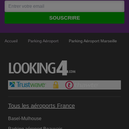
après sa destruction durant la Seconde Guerre mondiale.
Le Hall 1, principale composante du Terminal 1, est
construit en 1961. Les Halls 3 et 4 sont construits dans les
SOUSCRIRE
années 1990. Finalement, en 2006, l’aéroport ouvre son
deuxième terminal indépendant, le mp2. Ce dernier est la
première aérogare européenne entièrement consacrée
Accueil
Parking Aéroport
Parking Aéroport Marseille
aux opérateurs low-costs.
Tous les aéroports France
Basel-Mulhouse
Parking aéroport Beauvais