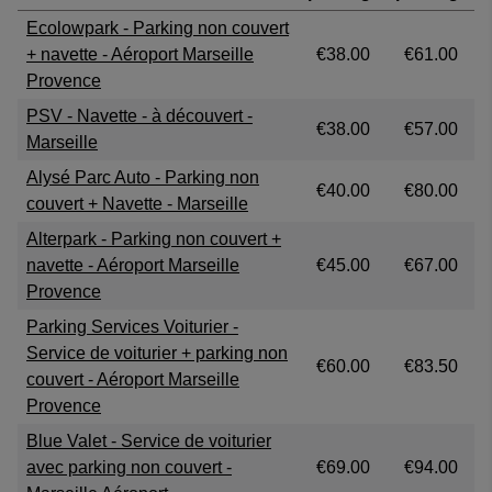
Trusted Customer
·
06 Aug 2026
Ecolowpark - Parking non couvert
Rating: 5 / 5
+ navette - Aéroport Marseille
€38.00
€61.00
Fast
Provence
Facile et rapide
PSV - Navette - à découvert -
Trusted Customer
·
06 Aug 2026
€38.00
€57.00
Marseille
Rating: 5 / 5
easy to go to
Alysé Parc Auto - Parking non
€40.00
€80.00
Trusted Customer
·
06 Aug 2026
couvert + Navette - Marseille
Rating: 4 / 5
Alterpark - Parking non couvert +
Efficace
navette - Aéroport Marseille
€45.00
€67.00
Aucun souci avec la réservation
Provence
Trusted Customer
·
05 Aug 2026
Parking Services Voiturier -
View all reviews on Feefo
Service de voiturier + parking non
€60.00
€83.50
couvert - Aéroport Marseille
Provence
Blue Valet - Service de voiturier
avec parking non couvert -
€69.00
€94.00