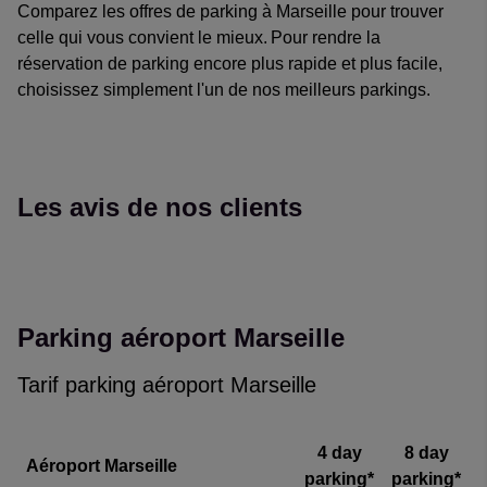
Comparez les offres de parking à Marseille pour trouver
celle qui vous convient le mieux. Pour rendre la
réservation de parking encore plus rapide et plus facile,
choisissez simplement l'un de nos meilleurs parkings.
Les avis de nos clients
Reviews collected and hosted by Feefo, an independent revi
4.7
/
5
(
35864
reviews)
Rating: 4 / 5
Parking aéroport Marseille
Bon plan, bonne expérience
L'entrée du P4 est bien indiquée. Il est tres vaste. Pour accé
Tarif parking aéroport Marseille
Trusted Customer
·
07 Aug 2026
Rating: 4 / 5
Remise intéressante
4 day
8 day
Aéroport Marseille
J'ai bénéficié d'une réduction dès la première réservation, j'ai
parking*
parking*