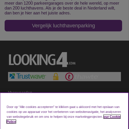
meer dan 1200 parkeergarages over de hele wereld, op meer
dan 200 luchthavens. Als je de beste deal in Nederland wilt,
dan ben je hier aan het juiste adres.
Vergelijk luchthavenparking
Voorwaarden
Privacybeleid
Door op “Alle cookies accepteren” te klikken gaat u akkoord met het opslaan van
Cookie Policy
cookies op uw apparaat voor het verbeteren van websitenavigatie, het analyseren
van websitegebruik en om ons te helpen bij onze marketingprojecten.
our Cookie
Neem contact met ons op
Policy
nl
fr