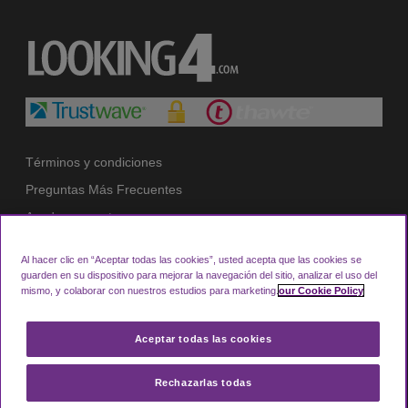
Términos y condiciones
Preguntas Más Frecuentes
Ayuda y soporte
Política de privacidad
Al hacer clic en “Aceptar todas las cookies”, usted acepta que las cookies se
Política de cookies
guarden en su dispositivo para mejorar la navegación del sitio, analizar el uso del
mismo, y colaborar con nuestros estudios para marketing.
our Cookie Policy
Acceda a Su Cuenta
Aceptar todas las cookies
Looking4.com forma parte de Manchester Airport
Rechazarlas todas
Group.
© 2026 Looking4Parking Limited. Registrada en