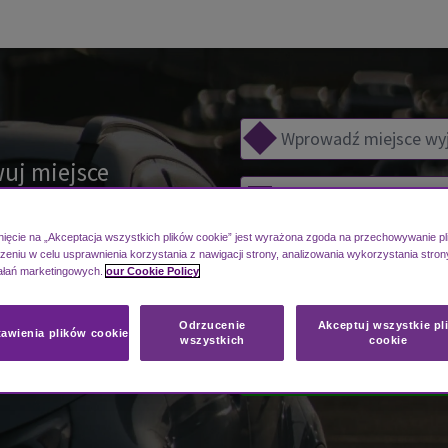
uj miejsce
.com i zapłać
nięcie na „Akceptacja wszystkich plików cookie” jest wyrażona zgoda na przechowywanie pl
eniu w celu usprawnienia korzystania z nawigacji strony, analizowania wykorzystania stron
ałań marketingowych.
our Cookie Policy
amin)
Odrzucenie
Akceptuj wszystkie pli
awienia plików cookie
wszystkich
cookie
niej!
PO