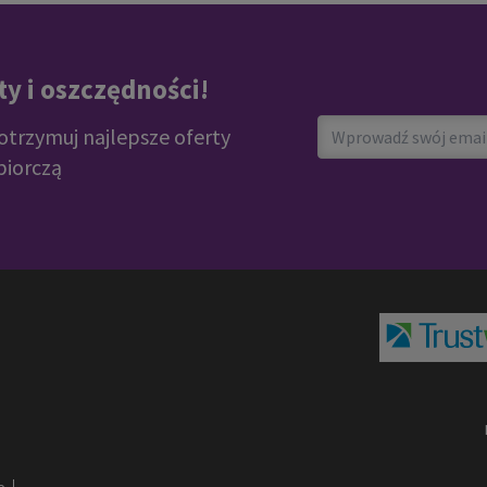
e benefit, when you know it is a reliable service
y i oszczędności!
 otrzymuj najlepsze oferty
biorczą
formation and detailed instructions.