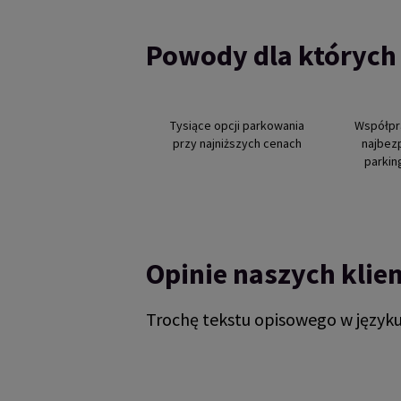
Powody dla których
Tysiące opcji parkowania
Współpr
przy najniższych cenach
najbez
parkin
Opinie naszych klie
Trochę tekstu opisowego w język
Reviews collected and hosted by Feefo, an i
4.7
/
5
(
329192
reviews)
Rating: 4 / 5