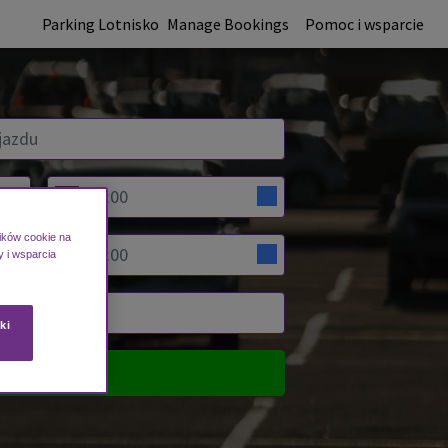
Parking Lotnisko
Manage Bookings
Pomoc i wsparcie
ików cookie na
y i wsparcia
ki
RÓWNAJ CENY