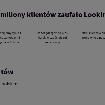
 miliony klientów zaufało Look
acujemy tylko z
Oszczędzaj aż do 60%
94% klientów sk
pieczniejszymi
dzięki wcześniejszej
ponownie z nasz
gami w Polsce
rezerwacji
ntów
u polskim
ndependent reviews platform.