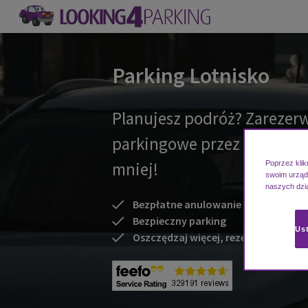
Parking Lotnisko
Planujesz podróż? Zarezerw
parkingowe przez Looking4
mniej!
Poprzez klik
swoim urządz
naszych dzi
Bezpłatne anulowanie
(obowiązuje regul
Bezpieczny parking
Ust
Oszczędzaj więcej, rezerwując wcześ