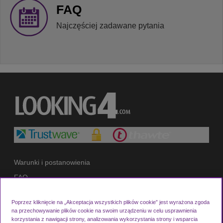
FAQ
Najczęściej zadawane pytania
Warunki i postanowienia
FAQ
Pomoc i wsparcie
Poprzez kliknięcie na „Akceptacja wszystkich plików cookie” jest wyrażona zgoda
Polityka prywatności
na przechowywanie plików cookie na swoim urządzeniu w celu usprawnienia
korzystania z nawigacji strony, analizowania wykorzystania strony i wsparcia
Cookie Policy