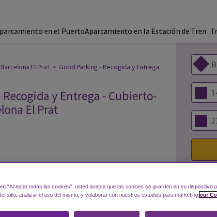
parcamiento en el Puerto
Aparcamiento en la Estación de Tren
T
Barcelona El Prat
>
Good Parking - Recogida y Entrega
 Recogida y Entrega - Cubierto-
elona El Prat
tes
n y emprendedora que dispone de las tarifas
r aparcar su vehículo y emprender su viaje sin
c en “Aceptar todas las cookies”, usted acepta que las cookies se guarden en su dispositivo p
 otros servicios, esta empresa familiar ofrece un
el sitio, analizar el uso del mismo, y colaborar con nuestros estudios para marketing.
our Co