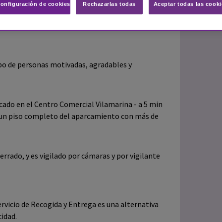
onfiguración de cookies
Rechazarlas todas
Aceptar todas las cooki
es ofrecer un servicio de aparcamiento cómodo,
ersona que se tenga que desplazar al Aeropuerto
po de personas motivadas, agradables y
rcado en el Centro Comercial Vilamarina - a 5 min
i un piso completo del aparcamiento con más de
cerrado, y es vigilado por cámaras y por vigilante
servicio de Recogida y Entrega es una alternativa
cidad.