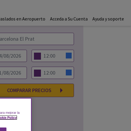
raslados en Aeropuerto
Acceda a Su Cuenta
Ayuda y soporte
COMPARAR PRECIOS
ara mejorar la
okie Policy