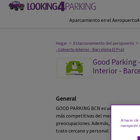
Aparcamiento en el Aeropuerto
A
Hogar
>
Estacionamiento del aeropuerto
>
- Cubierto-Interior - Barcelona El Prat
Good Parking -
Interior - Barc
Opiniones de los clien
General
GOOD PARKING BCN es una empresa jove
más competitivas del mercado para pode
Al hacer cli
preocupaciones. Además, a diferencia de
navegación d
trato cercano y personal.