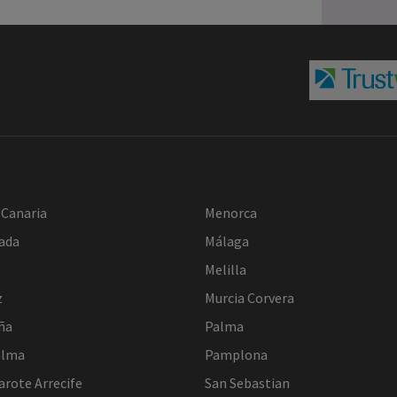
 Canaria
Menorca
ada
Málaga
Melilla
z
Murcia Corvera
ña
Palma
alma
Pamplona
arote Arrecife
San Sebastian