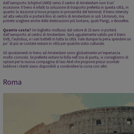
dall’aeroporto
Schiphol
(AMS) verso il centro di Amsterdam non é un’
eccezione. Il treno è infatti la soluzione di trasporto preferita in questa città, in
quanto la stazione si trova proprio in prossimità del terminal. Il treno intercity
ad alta velocità vi porterà fino al centro di Amsterdam in soli 14 minuti, ma
potrete scegliere anche delle destinazioni più lontane, quali Parigi, o Bruxelles.
Quanto costa?
Un biglietto multiuso dal valore di 15 euro vi porterà
dall’aeroporto al centro di Amsterdam. Sarà ugualemente valido per il treno
GVB, l’autobus, e i vari battelli in tutta la città. Vale dunque la pena spendere un
po’ di più se contate restare in città per qualche visita culturale.
Gli spostamenti in treno ad Amsterdam sono globalmente un’esperianza
molto comoda. Se preferite evitare la folla nell’ora di punta, vi consigliamo di
optare per la nuova compagnia di taxi Abel che propone prezzi scontati
laddove i clienti siano disponibili a condividere la corsa con altri.
Roma