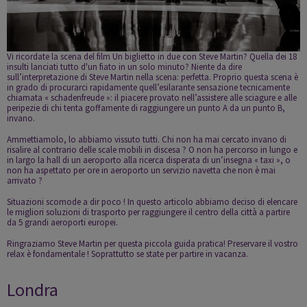
Vi ricordate la scena del film
Un biglietto in due
con Steve Martin? Quella dei 18
insulti lanciati tutto d'un fiato in un solo minuto? Niente da dire
sull’interpretazione di Steve Martin nella scena: perfetta. Proprio questa scena è
in grado di procurarci rapidamente quell’esilarante sensazione tecnicamente
chiamata « schadenfreude »: il piacere provato nell’assistere alle sciagure e alle
peripezie di chi tenta goffamente di raggiungere un punto A da un punto B,
invano.
Ammettiamolo, lo abbiamo vissuto tutti. Chi non ha mai cercato invano di
risalire al contrario delle scale mobili in discesa ? O non ha percorso in lungo e
in largo la hall di un aeroporto alla ricerca disperata di un’insegna « taxi », o
non ha aspettato per ore in aeroporto un servizio navetta che non è mai
arrivato ?
Situazioni scomode a dir poco ! In questo articolo abbiamo deciso di elencare
le migliori soluzioni di trasporto per raggiungere il centro della città a partire
da 5 grandi aeroporti europei.
Ringraziamo Steve Martin per questa piccola guida pratica! Preservare il vostro
relax è fondamentale ! Soprattutto se state per partire in vacanza.
Londra