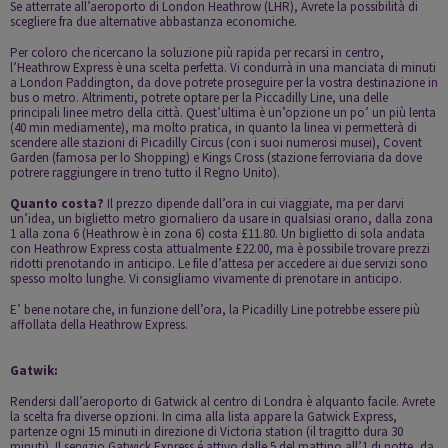
Se atterrate all’aeroporto di London Heathrow (LHR), Avrete la possibilità di
scegliere fra due alternative abbastanza economiche.
Per coloro che ricercano la soluzione più rapida per recarsi in centro,
l’Heathrow Express
è una scelta perfetta. Vi condurrà in una manciata di minuti
a London Paddington, da dove potrete proseguire per la vostra destinazione in
bus o metro. Altrimenti, potrete optare per la
Piccadilly Line
, una delle
principali linee metro della città. Quest’ultima è un’opzione un po’ un più lenta
(40 min mediamente), ma molto pratica, in quanto la linea vi permetterà di
scendere alle stazioni di Picadilly Circus (con i suoi numerosi musei), Covent
Garden (famosa per lo Shopping) e Kings Cross (stazione ferroviaria da dove
potrere raggiungere in treno tutto il Regno Unito).
Quanto costa?
Il prezzo dipende dall’ora in cui viaggiate, ma per darvi
un’idea, un biglietto metro giornaliero da usare in qualsiasi orario, dalla zona
1 alla zona 6 (Heathrow è in zona 6) costa £11.80. Un biglietto di sola andata
con Heathrow Express costa attualmente £22.00, ma è possibile trovare prezzi
ridotti prenotando in anticipo. Le file d’attesa per accedere ai due servizi sono
spesso molto lunghe. Vi consigliamo vivamente di prenotare in anticipo.
E’ bene notare che, in funzione dell’ora, la Picadilly Line potrebbe essere più
affollata della Heathrow Express.
Gatwik:
Rendersi dall’aeroporto di Gatwick al centro di Londra è alquanto facile. Avrete
la scelta fra diverse opzioni. In cima alla lista appare la Gatwick Express,
partenze ogni 15 minuti in direzione di Victoria station (il tragitto dura 30
minuti). Il servizio Gatwick Express é attivo dalle 5 del mattino all’1 di notte, da