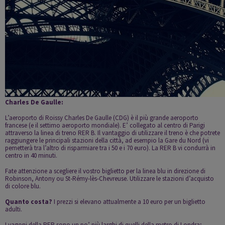
Charles De Gaulle:
L’aeroporto di
Roissy Charles De Gaulle
(CDG) è il più grande aeroporto
francese (e il settimo aeroporto mondiale). E’ collegato al centro di Parigi
attraverso la linea di treno RER B. Il vantaggio di utilizzare il treno è che potrete
raggiungere le principali stazioni della città, ad esempio la Gare du Nord (vi
pemetterà tra l’altro di risparmiare tra i 50 e i 70 euro). La RER B vi condurrà in
centro in 40 minuti.
Fate attenzione a scegliere il vostro biglietto per la linea blu in direzione di
Robinson, Antony ou St-Rémy-lès-Chevreuse. Utilizzare le stazioni d’acquisto
di colore blu.
Quanto costa?
I prezzi si elevano attualmente a 10 euro per un biglietto
adulti.
I vagoni della RER sono un po’ più larghi di quelli della metro di Londra;