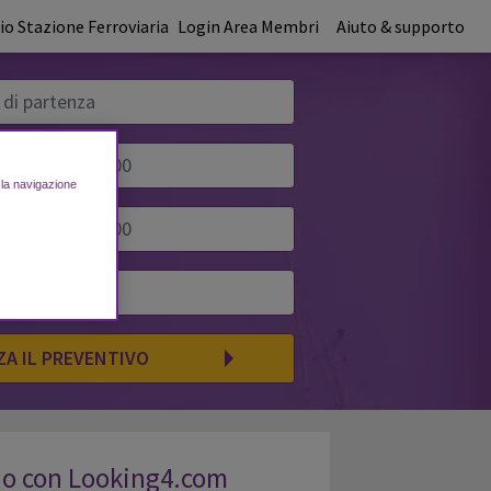
o Stazione Ferroviaria
Login Area Membri
Aiuto & supporto
e la navigazione
ZA IL PREVENTIVO
rno con Looking4.com