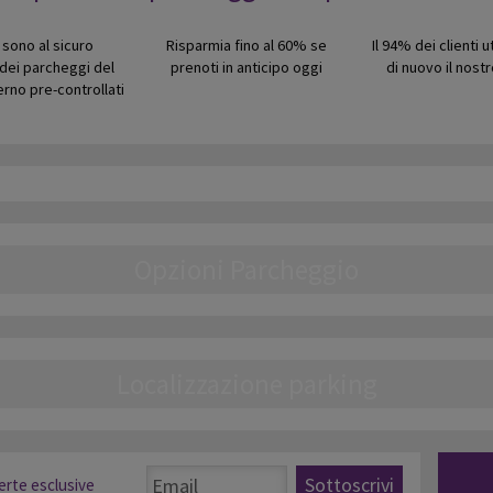
 sono al sicuro
Risparmia fino al 60% se
Il 94% dei clienti 
o dei parcheggi del
prenoti in anticipo oggi
di nuovo il nostr
erno pre-controllati
Opzioni Parcheggio
Localizzazione parking
Sottoscrivi
ferte esclusive