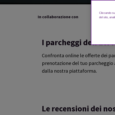
Cliccando su 
In collaborazione con
del sito, anal
I parcheggi dell’aer
Confronta online le offerte dei pa
prenotazione del tuo parcheggio an
dalla nostra piattaforma.
Le recensioni dei nos