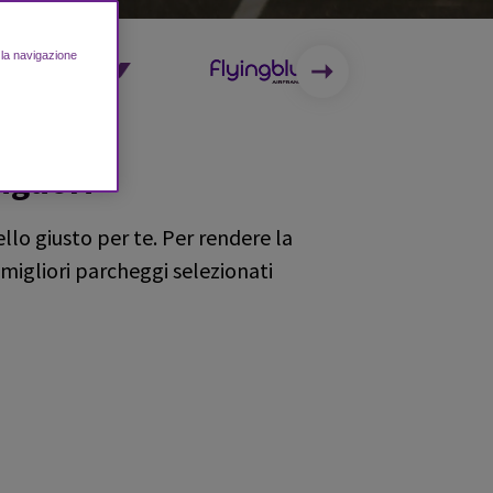
e la navigazione
igliori
llo giusto per te. Per rendere la
 migliori parcheggi selezionati