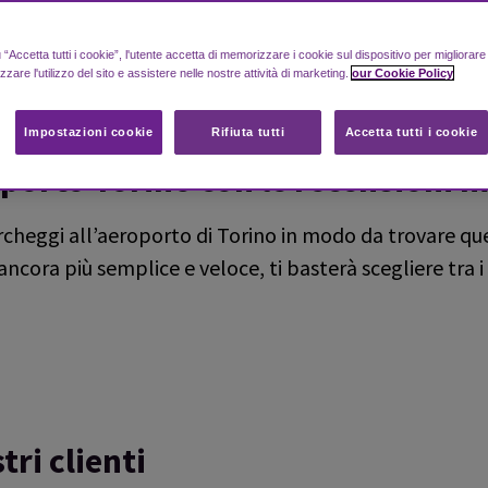
“Accetta tutti i cookie”, l'utente accetta di memorizzare i cookie sul dispositivo per migliorar
izzare l'utilizzo del sito e assistere nelle nostre attività di marketing.
our Cookie Policy
Impostazioni cookie
Rifiuta tutti
Accetta tutti i cookie
oporto Torino con le recensioni m
rcheggi all’aeroporto di Torino in modo da trovare que
cora più semplice e veloce, ti basterà scegliere tra i
tri clienti