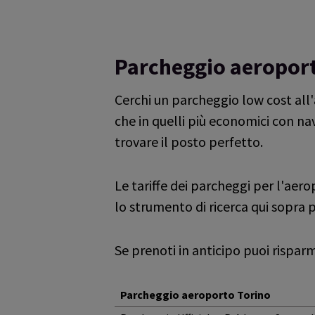
Reviews collected and hosted by Feefo, an i
4.8
/
5
(
93849
reviews)
Rating: 5 / 5
Ottima esperienza
Parcheggio aeroporto
Ho già prenotato altre volte mi sono sempre 
Sabrina Pighi
·
08 Aug 2026
Cerchi un parcheggio low cost all'
Rating: 5 / 5
che in quelli più economici con na
tutto perfetto
trovare il posto perfetto.
Mariacristina Culzoni
·
07 Aug 2026
Rating: 5 / 5
Ottimo servizio, conveniente (scontistica), l
Le tariffe dei parcheggi per l'aer
Ho risparmiato dei soldi avendo accesso a un s
lo strumento di ricerca qui sopra p
Trusted Customer
·
07 Aug 2026
Rating: 5 / 5
Consigliato!
Se prenoti in anticipo puoi risparm
Consigliatissimo, tanti sconti!
Trusted Customer
·
07 Aug 2026
Rating: 5 / 5
Parcheggio aeroporto Torino
Ottimo servizio e rapidità nel controllare tut