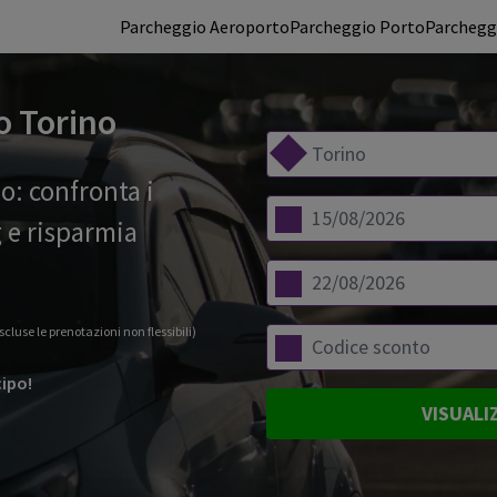
Parcheggio Aeroporto
Parcheggio Porto
Parcheggi
o Torino
o: confronta i
 e risparmia
scluse le prenotazioni non flessibili)
cipo!
VISUALI