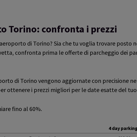
ndependent reviews platform.
 Torino: confronta i prezzi
trovata benissimo e facile prenotare e a prezzi competitivi
aeroporto di Torino? Sia che tu voglia trovare posto ne
vetta, confronta prima le offerte di parcheggio dei pa
o consiglio.
oporto di Torino vengono aggiornate con precisione nel
ervizio di buona qualità. è statpo possibile cambiare la targa con 
er ottenere i prezzi migliori per le date esatte del tuo
iare fino al 60%.
4 day parkin
te le offerte