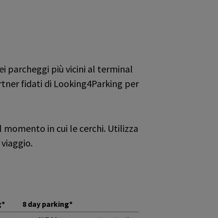
i parcheggi più vicini al terminal
rtner fidati di Looking4Parking per
 momento in cui le cerchi. Utilizza
facilità e gratis. Molto soddisfatto.
 viaggio.
g*
8 day parking*