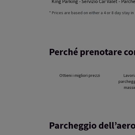
King Parking - Servizio Car Valet - Parc
* Prices are based on either a 4 or 8 day stay i
Perché prenotare c
Ottieni i migliori prezzi
Lavor
parcheggi
massi
Parcheggio dell’aero