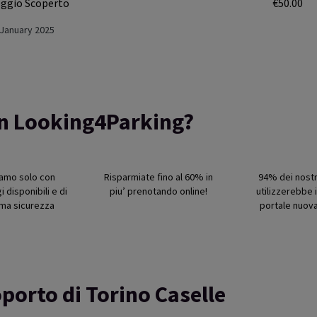
heggio Scoperto
€50.00
n January 2025
on Looking4Parking?
iamo solo con
Risparmiate fino al 60% in
94% dei nostri
 disponibili e di
piu’ prenotando online!
utilizzerebbe i
ma sicurezza
portale nuov
porto di Torino Caselle