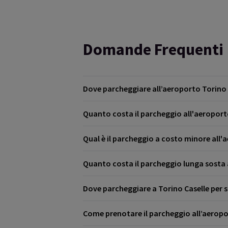
Domande Frequenti
Dove parcheggiare all’aeroporto Torino 
Quanto costa il parcheggio all'aeroporto
L'aeroporto di Torino offre diverse opzioni 
parcheggio multipiano, il parcheggio lunga
Qual è il parcheggio a costo minore all'
sono parcheggi privati come King Parking,
I prezzi per sostare all’aeroporto di Torin
circa € 3 all'ora, mentre per soste più lun
Quanto costa il parcheggio lunga sosta a
Il parcheggio ufficiale più economico è il 
strutture esterne all'aeroporto con navett
Dove parcheggiare a Torino Caselle per 
La tariffa giornaliera per il parcheggio lu
Come prenotare il parcheggio all’aeropo
Per la sosta breve, il parcheggio multipian
parcheggi ufficiali. Il parcheggio Sosta exp