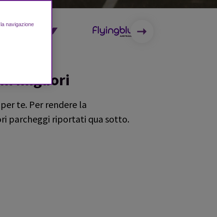
e la navigazione
ni migliori
per te. Per rendere la
ri parcheggi riportati qua sotto.