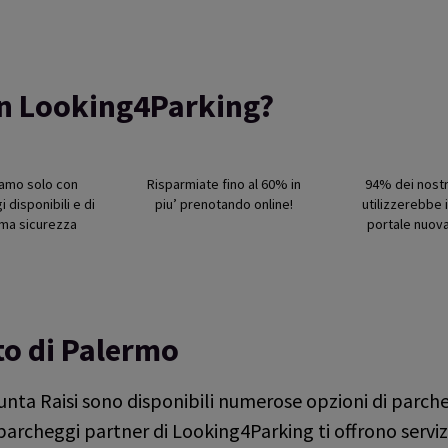
on Looking4Parking?
iamo solo con
Risparmiate fino al 60% in
94% dei nostri
 disponibili e di
piu’ prenotando online!
utilizzerebbe i
ma sicurezza
portale nuov
o di Palermo
unta Raisi sono disponibili numerose opzioni di parche
parcheggi partner di Looking4Parking ti offrono servizio 