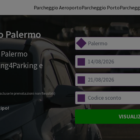
Parcheggio Aeroporto
Parcheggio Porto
Parcheggi
o Palermo
i Palermo
ing4Parking e
scluse le prenotazioni non flessibili)
cipo!
VISUALI