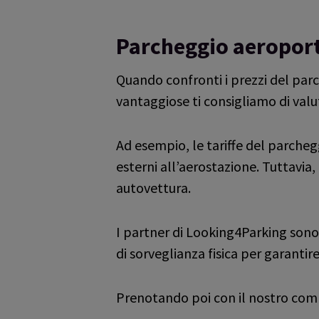
4.8
/
5
(
93834
reviews)
Rating: 5 / 5
Soddisfatta
Parcheggio aeroport
Cordialità e disponibilità.
Trusted Customer
·
05 Aug 2026
Quando confronti i prezzi del parc
Rating: 5 / 5
vantaggiose ti consigliamo di valuta
tutto ok. persone serie
Trusted Customer
·
05 Aug 2026
Rating: 5 / 5
Ad esempio, le tariffe del parcheg
Ottimo
esterni all’aerostazione. Tuttavia,
Lo utilizzo da diverso tempo ed è eccezional
autovettura.
Trusted Customer
·
05 Aug 2026
Rating: 5 / 5
Tutto perfetto, nulla da segnalare
I partner di Looking4Parking sono in
Sabrina
·
05 Aug 2026
di sorveglianza fisica per garantir
Rating: 5 / 5
Perfetto
Tutto ok
Prenotando poi con il nostro comp
Trusted Customer
·
05 Aug 2026