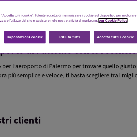
“Accetta tutti i cookie”, l'utente accetta di memorizzare i cookie sul dispositivo per migliorar
izzare l'utilizzo del sito e assistere nelle nostre attività di marketing.
our Cookie Policy
Impostazioni cookie
Rifiuta tutti
Accetta tutti i cookie
oporto di Palermo con le recensio
 per l’aeroporto di Palermo per trovare quello giusto 
 più semplice e veloce, ti basta scegliere tra i miglio
tri clienti
ndependent reviews platform.