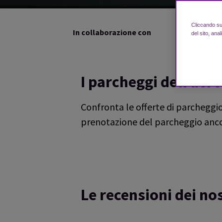
Cliccando su 
In collaborazione con
del sito, anal
I parcheggi dell’aer
Confronta le offerte di parcheggio
prenotazione del parcheggio ancora
Le recensioni dei nos
Reviews collected and hosted by Feefo, an i