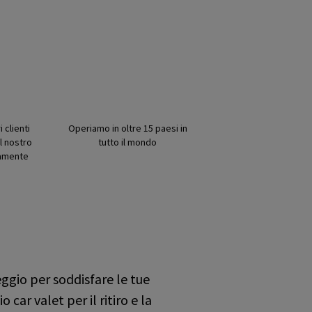
 clienti
Operiamo in oltre 15 paesi in
l nostro
tutto il mondo
amente
ggio per soddisfare le tue
car valet per il ritiro e la