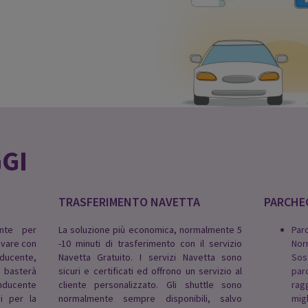
GGI
TRASFERIMENTO NAVETTA
PARCHE
ente per
La soluzione più economica, normalmente 5
Par
ivare con
-10 minuti di trasferimento con il servizio
Nor
onducente,
Navetta Gratuito. I servizi Navetta sono
Sos
, basterà
sicuri e certificati ed offrono un servizio al
par
onducente
cliente personalizzato. Gli shuttle sono
rag
vi per la
normalmente sempre disponibili, salvo
mi