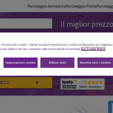
Parcheggio Aeroporto
Parcheggio Porto
Parcheggi
Il miglior prezz
PARCHEGGIO S
FERROVIARIA
“Accetta tutti i cookie”, l'utente accetta di memorizzare i cookie sul dispositivo per migliorar
izzare l'utilizzo del sito e assistere nelle nostre attività di marketing.
our Cookie Policy
Impostazioni cookie
Rifiuta tutti
Accetta tutti i cookie
Conosciamo il mondo dei parch
proponendo offerte vantaggiose
REZZI