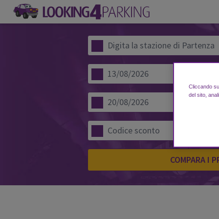
Cliccando su 
del sito, anal
COMPARA I P