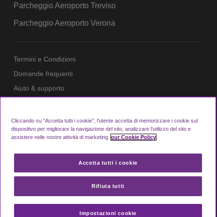
Parcheggio Aeroporto Treviso
Parcheggio Aeroporto Verona
Termini e Condizioni
Domande frequenti
Aiuto & supporto
Sistema di Privacy
Cookie Policy
Cliccando su “Accetta tutti i cookie”, l'utente accetta di memorizzare i cookie sul
dispositivo per migliorare la navigazione del sito, analizzare l'utilizzo del sito e
Login Area Membri
assistere nelle nostre attività di marketing.
our Cookie Policy
Accetta tutti i cookie
Looking4.com è parte di Manchester Airport
Group
Rifiuta tutti
© 2026 Looking4Parking Limited. Registrata in
Inghilterra e Galles. Numero registrazione:
7107772
Impostazioni cookie