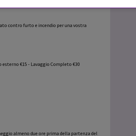
po.
to contro furto e incendio per una vostra
lo esterno €15 - Lavaggio Completo €30
cheggio almeno due ore prima della partenza del