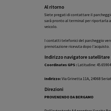
Al ritorno
Siete pregati di contattare il parchegg
sarà pronto al terminal per riportarla a
veicolo.
I contatti telefonici del parcheggio ver
prenotazione ricevuta dopo l'acquisto.
Indirizzo navigatore satellitare
Coordinates GPS :
Latitudine: 45.6590
Indirizzo:
Via Grinetta 11A, 24068 Seria
Direzioni
PROVENENDO DA BERGAMO
Dall’autostrada A4 prendere l’uscita B