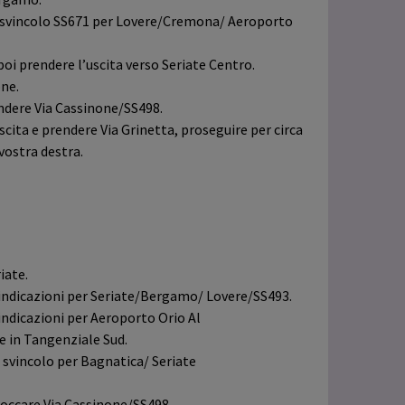
lo svincolo SS671 per Lovere/Cremona/ Aeroporto
oi prendere l’uscita verso Seriate Centro.
one.
endere Via Cassinone/SS498.
scita e prendere Via Grinetta, proseguire per circa
 vostra destra.
iate.
e indicazioni per Seriate/Bergamo/ Lovere/SS493.
 indicazioni per Aeroporto Orio Al
 in Tangenziale Sud.
o svincolo per Bagnatica/ Seriate
boccare Via Cassinone/SS498.