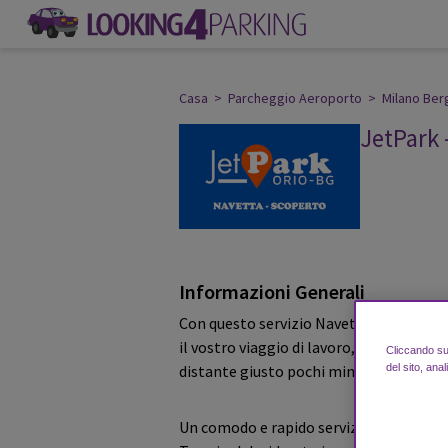
Casa
>
Parcheggio Aeroporto
>
Milano Be
JetPark 
le recensioni 
Informazioni Generali
Con questo servizio Navetta il JetPark è
il vostro viaggio di lavoro, Parcheggiate
Cliccando su 
del sito, anal
distante giusto pochi minuti dall'aerop
Un comodo e rapido servizio di Navett