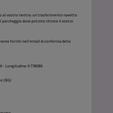
io al vostro rientro. un trasferimento navetta
l parcheggio dove potrete ritirare il vostro
ranno forniti nell'email di conferma della
40 - Longitudine: 9.738086
te (BG)
ergamo.