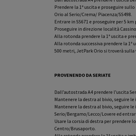
Prendere la 1ª uscita e proseguire sul
Orio al Serio/Crema/ Piacenza/SS498.
Entrare in SS671 e proseguire per 5 km p
Proseguire in direzione località Cassin
Alla rotonda prendere la 1ª uscita e pr
Alla rotonda successiva prendere la 1ª u
500 metri, JetPark Orio si troverà sulla
PROVENENDO DA SERIATE
Dall’autostrada A4 prendere l’uscita Ser
Mantenere la destra al bivio, seguire l
Mantenere la destra al bivio, seguire le
Serio/Bergamo/Lecco/Lovere ed entrare
Usare la corsia di destra per prendere l
Centro/Brusaporto.
Alla rotonda prendere la 1ª uscita e im