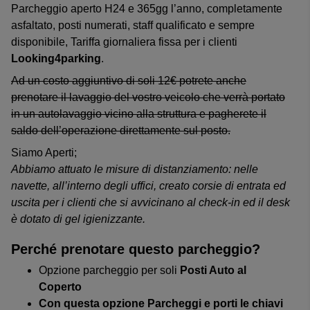
Parcheggio aperto H24 e 365gg l’anno, completamente
asfaltato, posti numerati, staff qualificato e sempre
disponibile, Tariffa giornaliera fissa per i clienti
Looking4parking
.
Ad un costo aggiuntivo di soli 12€ potrete anche
prenotare il lavaggio del vostro veicolo che verrà portato
in un autolavaggio vicino alla struttura e pagherete il
saldo dell’operazione direttamente sul posto.
Siamo Aperti;
Abbiamo attuato le misure di distanziamento: nelle
navette, all’interno degli uffici, creato corsie di entrata ed
uscita per i clienti che si avvicinano al check-in ed il desk
è dotato di gel igienizzante.
Perché prenotare questo parcheggio?
Opzione parcheggio per soli
Posti Auto al
Coperto
Con questa opzione Parcheggi e porti le chiavi