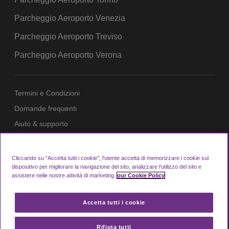
Parcheggio Aeroporto Venezia
Parcheggio Aeroporto Treviso
Parcheggio Aeroporto Verona
Termini e Condizioni
Domande frequenti
Aiuto & supporto
Sistema di Privacy
Cookie Policy
Cliccando su “Accetta tutti i cookie”, l'utente accetta di memorizzare i cookie sul
dispositivo per migliorare la navigazione del sito, analizzare l'utilizzo del sito e
Login Area Membri
assistere nelle nostre attività di marketing.
our Cookie Policy
Accetta tutti i cookie
Looking4.com è parte di Manchester Airport
Group
Rifiuta tutti