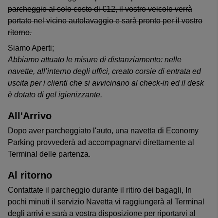
parcheggio al solo costo di €12, il vostro veicolo verrà
portato nel vicino autolavaggio e sarà pronto per il vostro
ritorno.
Siamo Aperti;
Abbiamo attuato le misure di distanziamento: nelle
navette, all’interno degli uffici, creato corsie di entrata ed
uscita per i clienti che si avvicinano al check-in ed il desk
è dotato di gel igienizzante.
All'Arrivo
Dopo aver parcheggiato l'auto, una navetta di Economy
Parking provvederà ad accompagnarvi direttamente al
Terminal delle partenza.
Al ritorno
Contattate il parcheggio durante il ritiro dei bagagli, In
pochi minuti il servizio Navetta vi raggiungerà al Terminal
degli arrivi e sarà a vostra disposizione per riportarvi al