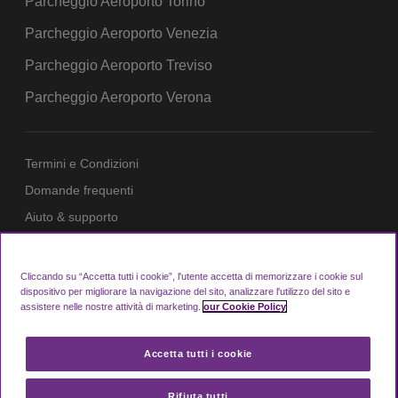
Parcheggio Aeroporto Torino
Parcheggio Aeroporto Venezia
Parcheggio Aeroporto Treviso
Parcheggio Aeroporto Verona
Termini e Condizioni
Domande frequenti
Aiuto & supporto
Sistema di Privacy
Cookie Policy
Cliccando su “Accetta tutti i cookie”, l'utente accetta di memorizzare i cookie sul
dispositivo per migliorare la navigazione del sito, analizzare l'utilizzo del sito e
Login Area Membri
assistere nelle nostre attività di marketing.
our Cookie Policy
Accetta tutti i cookie
Looking4.com è parte di Manchester Airport
Group
Rifiuta tutti