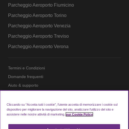
Parcheggio Aeroporto Fiumicino
Parcheggio Aeroporto Torino
Parcheggio Aeroporto Venezia
Parcheggio Aeroporto Treviso
Parcheggio Aeroporto Verona
Termini e Condizioni
Domande frequenti
Aiuto & supporto
Sistema di Privacy
Cookie Policy
Cliccando su “Accetta tutti i cookie”, l'utente accetta di memorizzare i cookie sul
dispositivo per migliorare la navigazione del sito, analizzare l'utilizzo del sito e
Login Area Membri
assistere nelle nostre attività di marketing.
our Cookie Policy