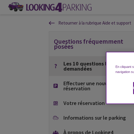
Retourner à la rubrique Aide et support
Questions fréquemment
posées
Les 10 questions les plus
En cliquant 
demandées
navigation su
Effectuer une nouvelle
réservation
Votre réservation
Informations sur le parking
À propos de Looking4