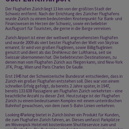
Der Flughafen Zürich liegt 13 km von der größten Stadt der
Schweiz entfernt. Nach der Errichtung des Züricher Flughafens
wurde Zürich zu einem bedeutenden Knotenpunkt für Bank- und
Finanzwesen im Herzen der Schweiz, sowie ein beliebter
Ausflugsort für Touristen, die gerne in die Berge verreisen.
Zürich Airport ist einer der weltweit angesehensten Flughäfen
und wurde 2009 als viert bester Flughafen der Welt von Skytrax
ernannt. Er wird von großen Fluglinien, sowie Billigfluglinien
genutzt und dient als das Drehkreuz der Lufthansa, seit sie
Swissair übernommen hat. Die beliebtesten Destinationen, zu
denen man vom Flughafen Zürich aus fliegen kann, sind New-York
JFK, Prag, Wien und Paris Charles De Gaulle.
Erst 1945 hat der Schweizerische Bundesrat entschieden, dass in
Zürich ein großer Flughafen entstehen soll. Dies war von einem
schnellen Erfolg gefolgt, da bereits 2 Jahre später, in 1947,
bereits 133.638 Passagiere am Flughafen Zürich verkehrten – eine
beachtliche Anzahl zu dieser Zeit. Heutzutage ist der Flughafen
Zürich zu einem bedeutsamen Komplex mit einem unterirdischen
Bahnhof gewachsen, von dem zwei S-Bahn Linien verkehren.
Looking4Parking bietet in Zürich bisher ein Produkt für Kunden,
die zum Flughafen Zürich fahren, an. Dieses umfasst Parkplätze
am Mövenpick Hotel mit kostenlosem Shuttleservice zum und