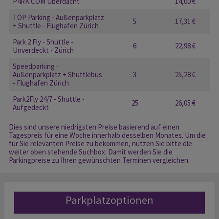
P4RK.COM Überdacht
14,00 €
TOP Parking - Außenparkplatz
5
17,31 €
+ Shuttle - Flughafen Zürich
Park 2 Fly - Shuttle -
6
22,98 €
Unverdeckt - Zürich
Speedparking -
Außenparkplatz + Shuttlebus
3
25,28 €
- Flughafen Zürich
Park2Fly 24/7 - Shuttle -
25
26,05 €
Aufgedeckt
Dies sind unsere niedrigsten Preise basierend auf einen
Tagespreis für eine Woche innerhalb desselben Monates. Um die
für Sie relevanten Preise zu bekommen, nutzen Sie bitte die
weiter oben stehende Suchbox. Damit werden Sie die
Parkingpreise zu Ihren gewünschten Terminen vergleichen.
Parkplatzoptionen