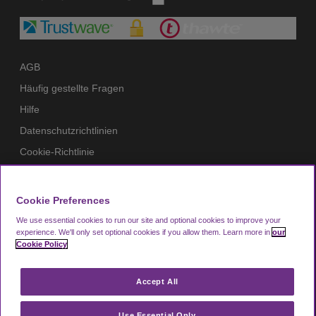
AGB
Häufig gestellte Fragen
Hilfe
Datenschutzrichtlinien
Cookie-Richtlinie
Impressum
Mitglieder
Cookie Preferences
Zahlungsmittel
We use essential cookies to run our site and optional cookies to improve your
experience.
We'll only set optional cookies if you allow them.
Learn more in
our
Hier vom Vertrag zurücktreten
Cookie Policy
Accept All
Looking4.com ist Teil der Manchester Airport
Group.
Use Essential Only