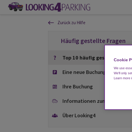
Zurück zu Hilfe
Häufig gestellte Fragen
Top 10 häufig gestellte Frag
Cookie P
We use essen
Eine neue Buchung durchführ
We'll only se
Learn more 
Ihre Buchung
Informationen zum Parkplatz
Über Looking4