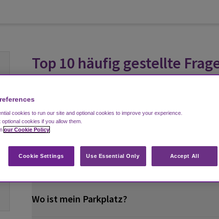
Top 10 häufig gestellte Frag
en
references
Ich kann meine Buchungbestätigung nicht fi
Wann erhalte ich meine Buchungsbestätigung
tial cookies to run our site and optional cookies to improve your experience.
en
t optional cookies if you allow them.
Buchungsbestätigung erneut senden?
in
our Cookie Policy
Cookie Settings
Use Essential Only
Accept All
Wie kann ich meine Buchung ändern?
Wo ist mein Parkplatz?