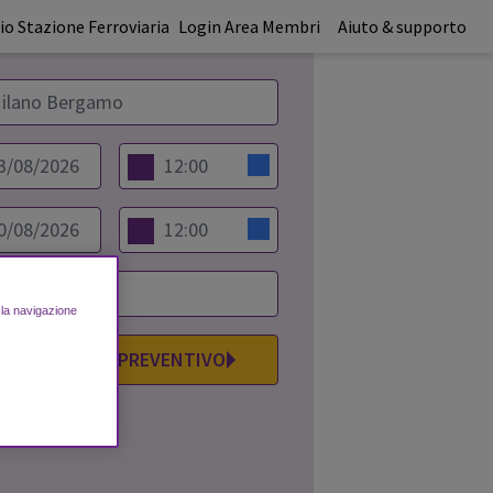
o Stazione Ferroviaria
Login Area Membri
Aiuto & supporto
e la navigazione
VISUALIZZA IL PREVENTIVO