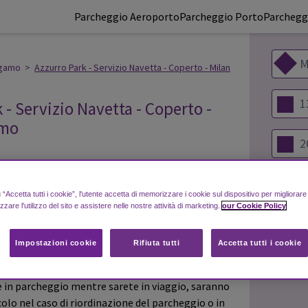
Parcheggio Aeroporto
Parcheggio Porto
Parcheggi
rgamo
>
Azzurro Park - Servizio Navetta - Coperto - Milan
 - Servizio Navetta - Coperto -
amo
ienti
“Accetta tutti i cookie”, l'utente accetta di memorizzare i cookie sul dispositivo per migliorar
izzare l'utilizzo del sito e assistere nelle nostre attività di marketing.
our Cookie Policy
eroporto: 3 minuti
Impostazioni cookie
Rifiuta tutti
Accetta tutti i cookie
e in parcheggio mentre sarete in viaggio, saranno
colo nel caso di riordinazione del parcheggio o in