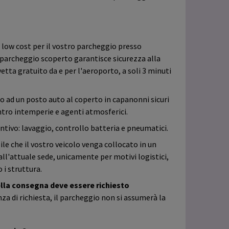
 low cost per il vostro parcheggio presso
l parcheggio scoperto garantisce sicurezza alla
vetta gratuito da e per l'aeroporto, a soli 3 minuti
o ad un posto auto al coperto in capanonni sicuri
ontro intemperie e agenti atmosferici.
untivo: lavaggio, controllo batteria e pneumatici.
ile che il vostro veicolo venga collocato in un
l'attuale sede, unicamente per motivi logistici,
i struttura.
lla consegna deve essere richiesto
a di richiesta, il parcheggio non si assumerà la