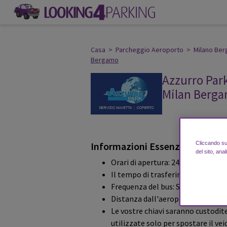
Casa
>
Parcheggio Aeroporto
>
Milano Be
Bergamo
Azzurro Park
Milan Berg
le recensioni dei cl
Informazioni Essenziali
Cliccando su 
del sito, anal
Orari di apertura: 24/7
Il tempo di trasferimento per l'a
Frequenza del bus: Su richiesta
Distanza dall'aeroporto: 2 Km
Le vostre chiavi saranno custodit
utilizzate solo per spostare il vei