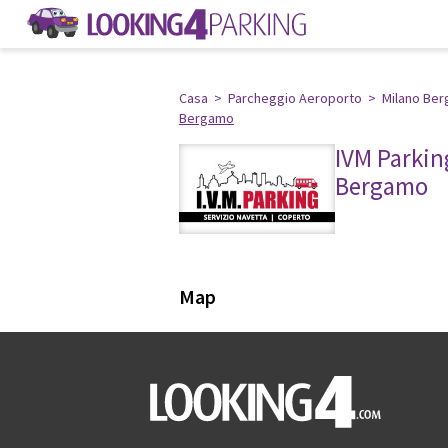
Casa
>
Parcheggio Aeroporto
>
Milano Be
Bergamo
IVM Parking
Bergamo
le recensioni dei 
Map