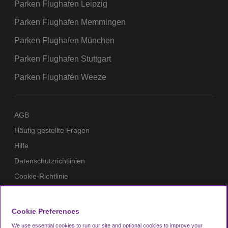
Parken Flughafen Leipzig
Parken Flughafen Memmingen
Parken Flughafen München
Parken Flughafen Stuttgart
Parken Flughafen Weeze
AGB
Häufig gestellte Fragen
Hilfe
Datenschutzrichtlinien
Cookie-Richtlinie
Impressum
Mitglieder
Cookie Preferences
Zahlungsmittel
We use essential cookies to run our site and optional cookies to improve your