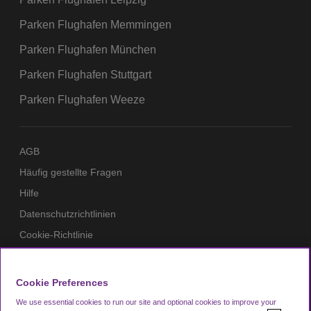
Parken Flughafen Memmingen
Parken Flughafen München
Parken Flughafen Stuttgart
Parken Flughafen Weeze
AGB
Häufig gestellte Fragen
Hilfe
Datenschutzrichtlinien
Cookie-Richtlinie
Impressum
Mitglieder
Cookie Preferences
Zahlungsmittel
We use essential cookies to run our site and optional cookies to improve your